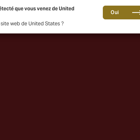
étecté que vous venez de United
Oui
e site web de United States ?