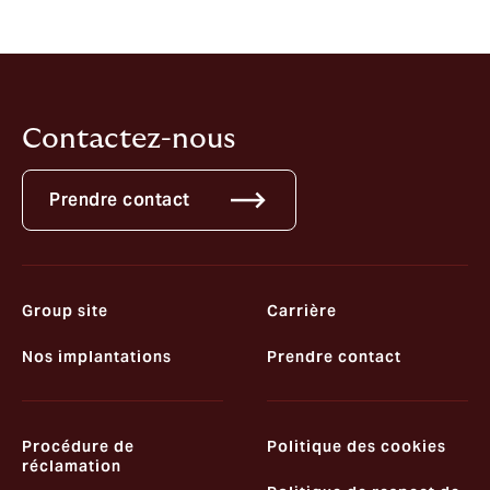
https://ec.europa.eu/consumers/odr/main/index.cfm?
event=main.home.chooseLanguage
Contactez-nous
Prendre contact
Group site
Carrière
Nos implantations
Prendre contact
Procédure de
Politique des cookies
réclamation