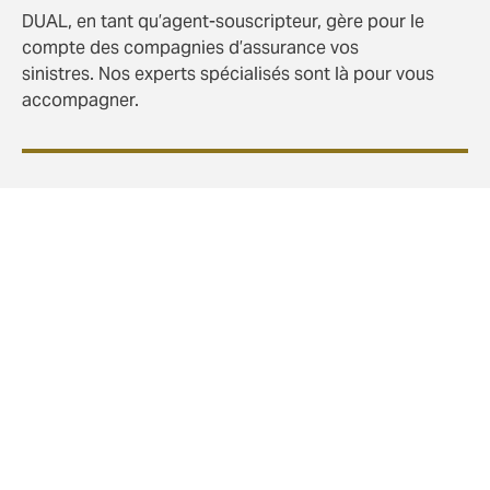
DUAL, en tant qu’agent-souscripteur, gère pour le
compte des compagnies d’assurance vos
sinistres. Nos experts spécialisés sont là pour vous
accompagner.
Nos Garanties
Nous proposons des polices de responsabilité civile
multi-lignes ou autonomes, adaptées aux besoins de
vos clients. Nos souscripteurs travailleront en
collaboration avec vous pour concevoir des
programmes personnalisés.