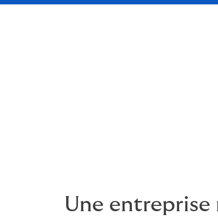
Le pouvoir de 
Chez DUAL, l’action est essentielle. Elle fai
des heures de bureau. Nous l’appliquons 
lequel nous vivons.
C’est pourquoi nous nous efforçons sans re
Une entreprise