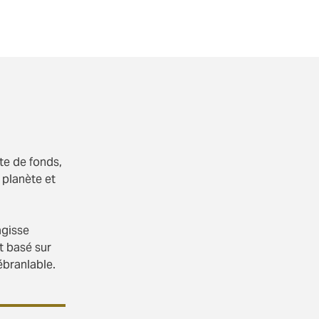
te de fonds,
 planète et
agisse
t basé sur
ébranlable.