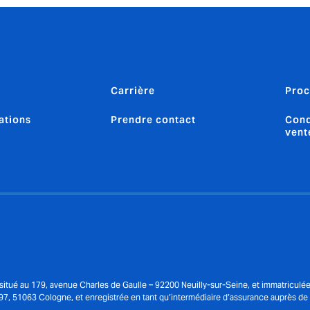
Carrière
Proc
ations
Prendre contact
Cond
vent
st situé au 179, avenue Charles de Gaulle – 92200 Neuilly-sur-Seine, et immatri
97, 51063 Cologne, et enregistrée en tant qu’intermédiaire d’assurance auprès 