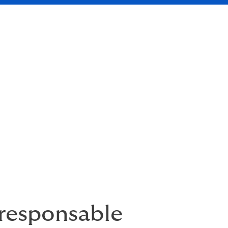
changer notre monde
t partie intégrante de notre esprit d’entreprise, et cela va bie
aux communautés avec lesquelles nous interagissons et au 
lâche d’être une force de progrès.
 responsable