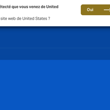
étecté que vous venez de United
Une nouvelle marque pour une nouvelle ère. En savoir plu
Oui
e site web de United States ?