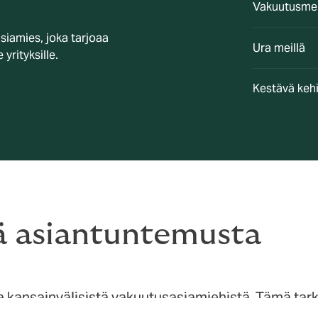
Vakuutusmek
iamies, joka tarjoaa
Ura meillä
 yrityksille.
Kestävä keh
tä asiantuntemusta
kansainvälisistä vakuutusasiamiehistä. Tämä tarko