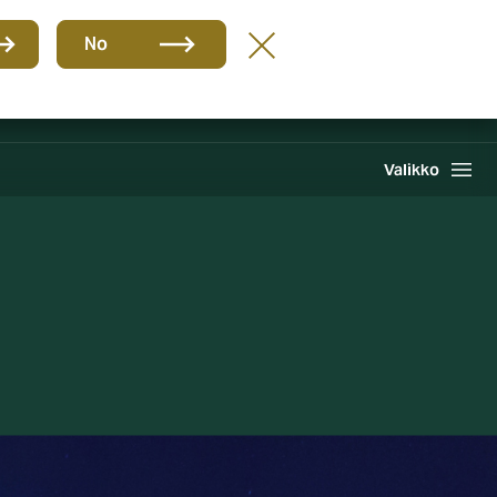
FI
No
Pyydä tarjous
Haku
Valikko