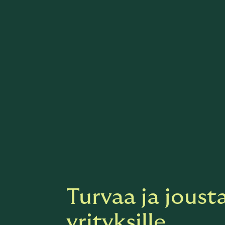
Turvaa ja joust
yrityksille