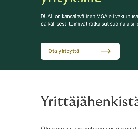
DUAL on kansainvälinen MGA eli vakuutusas
paikallisesti toimivat ratkaisut suomalaisille
Ota yhteyttä
Yrittäjähenkis
Olemme yksi maailman suurimmista 