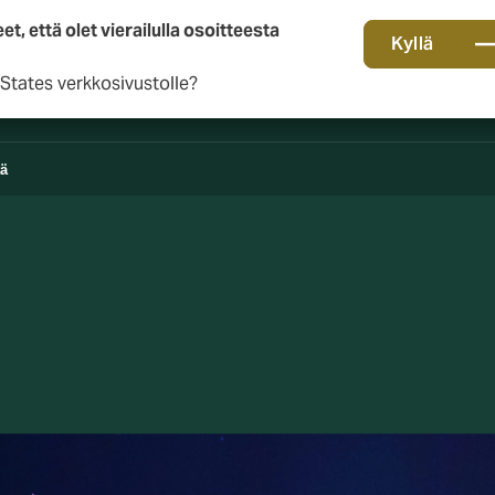
 että olet vierailulla osoitteesta
Kyllä
 States verkkosivustolle?
tä