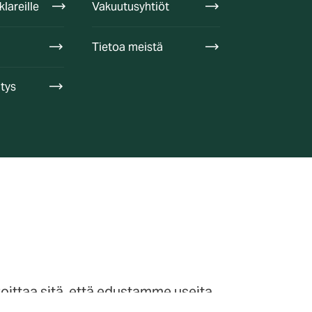
lareille
Vakuutusyhtiöt
Tietoa meistä
itys
ittaa sitä, että edustamme useita