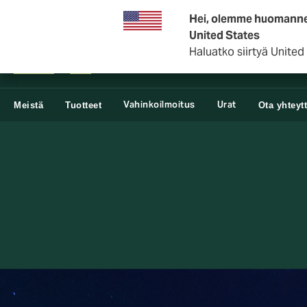
DUAL Finland
Hei, olemme huomanneet,
United States
Haluatko siirtyä United
Vahinkoilmoitus
Urat
Meistä
Tuotteet
Ota yhteyt