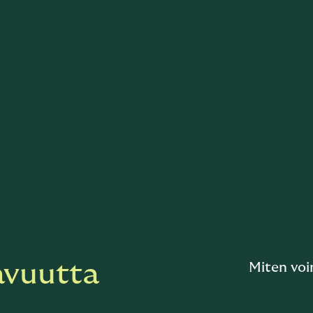
avuutta
Miten voi