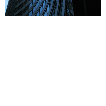
Riskivalinta
Riskivalintamme perustuu yksilökohtaiseen arviointiin
pohjautuen saatavilla oleviin tietoihin asiakkaan
toiminnasta.
Vakuutamme finanssialan toimjoita laajasti:
Omaisuudenhoitajat