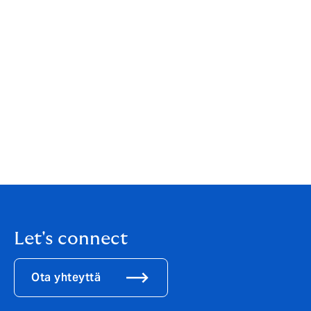
hallinnasta.
Evästeasetukset Firefoxissa
Evästeasetukset Internet Explorerissa
Evästeasetukset Google Chromessa
Evästeasetukset Safarissa
Evästeasetukset Androidissa
Let's connect
Ota yhteyttä