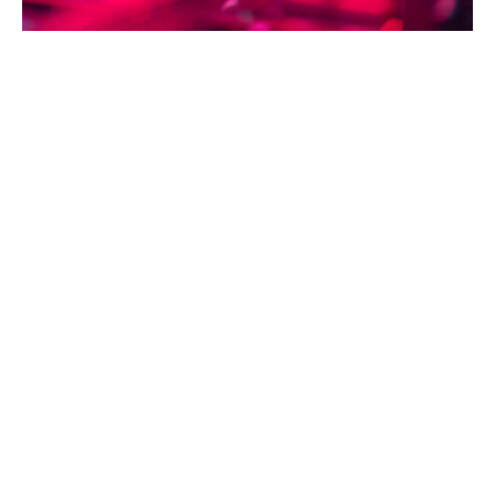
Cyber-Defence
Durch das Internet stehen Unternehmen
viele Vorteile zur Verfügung, beispielsweise
mit der Fernsteuerung von Maschinen.
Doch eben diese Vorteile bergen große
Risikopotenziale, zu denen unter anderem
anonyme Cyber-Angriffe auf das IT-
Netzwerk Ihres Unternehmens gehören