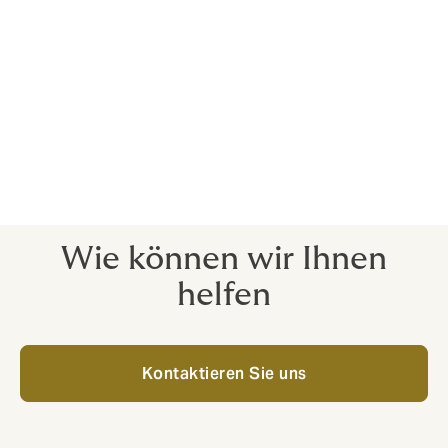
Ertragsschwierigkeiten mancher Kunden sogar noch
ausweiten.
Enttäuschte Investoren haben in diesem
Geschäftssegment für ansteigende Schadenfälle
gesorgt. Dies gibt uns die Gelegenheit, unseren
Kunden mit professionellem Schadenservice zur Seite
zu stehen und unser Leistungsversprechen unter
Beweis zu stellen.
Wie können wir Ihnen
helfen
Kontaktieren Sie uns