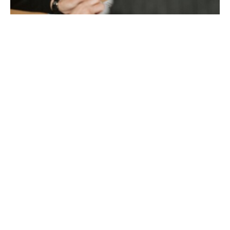
D&O-SB-Versicherung - Die
Selbstbehaltversicherung
für Vorstände deutscher
Aktiengesellschaften
Am 05.08.2009 trat das sogenannte „Gesetz zur
Angemessenheit der Vorstandsvergütung“ (VorstAG) in
Kraft. Dieses Gesetz gilt seither ausnahmslos für alle
Aktiengesellschaften, unabhängig von deren Größe,