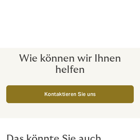
Police. Das bedeutet höchste Sicherheit für Ihre
Kunden, denn eine Schadenzahlung durch die D&O-
Versicherung löst automatisch und ohne weitere
Prüfung auch die Zahlungspflicht der
Selbstbehaltversicherung aus.
Wie können wir Ihnen
helfen
Kontaktieren Sie uns
Das könnte Sie auch