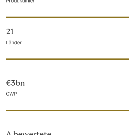
Produktlinien
21
Länder
€3bn
GWP
A bewertete