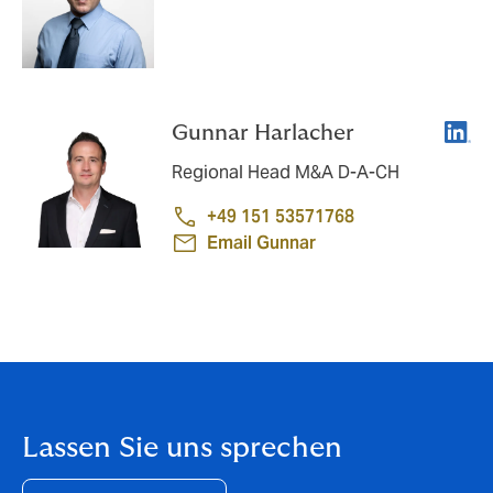
Linke
Gunnar Harlacher
Regional Head M&A D-A-CH
+49 151 53571768
Email Gunnar
Lassen Sie uns sprechen