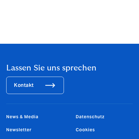
zusätzliche Meeting-Passworte und/ oder einen
Signalton beim Betreten des Meetings durch einen
Nutzer verzichtet und wird der virtuelle Konferenzraum
nicht geschlossen, sobald alle relevanten Kollegen
anwesend sind, können sich Cyberkriminelle einfach als
unerwünschte Gäste einschleusen.
Lassen Sie uns sprechen
Kontakt
News & Media
Datenschutz
Newsletter
Cookies