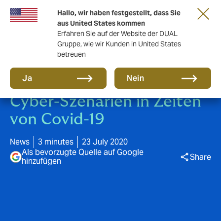
Eine neue Marke für eine neue Ära. Erfahren
Hallo, wir haben festgestellt, dass Sie
Sie mehr
aus United States kommen
Erfahren Sie auf der Website der DUAL
Gruppe, wie wir Kunden in United States
betreuen
Ja
Nein
Cyber-Szenarien in Zeiten
von Covid-19
News
3 minutes
23 July 2020
Als bevorzugte Quelle auf Google
Share
hinzufügen