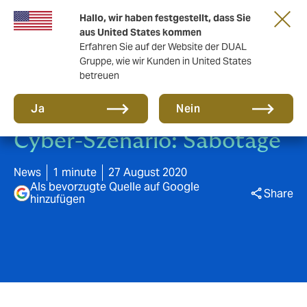
Eine neue Marke für eine neue Ära. Erfahren
Hallo, wir haben festgestellt, dass Sie
Sie mehr
aus United States kommen
Erfahren Sie auf der Website der DUAL
Gruppe, wie wir Kunden in United States
betreuen
Ja
Nein
Cyber-Szenario: Sabotage
News
1 minute
27 August 2020
Als bevorzugte Quelle auf Google
Share
hinzufügen