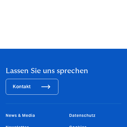
Einzelfall eine verbindliche Entscheidung dem
Versicherer vorbehalten.
Gerne erläutern wir Ihnen die Vorteile unseres
Deckungskonzeptes.
Autor: HVR GmbH
Lassen Sie uns sprechen
Kontakt
News & Media
Datenschutz