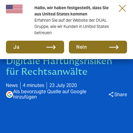
Eine neue Marke für eine neue Ära. Erfahren
Hallo, wir haben festgestellt, dass Sie
Sie mehr
aus United States kommen
Erfahren Sie auf der Website der DUAL
Gruppe, wie wir Kunden in United States
betreuen
Ja
Nein
Digitale Haftungsrisiken
für Rechtsanwälte
News
4 minutes
23 July 2020
Als bevorzugte Quelle auf Google
Share
hinzufügen