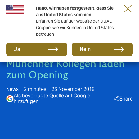
Eine neue Marke für eine neue Ära. Erfahren
Hallo, wir haben festgestellt, dass Sie
Sie mehr
aus United States kommen
Erfahren Sie auf der Website der DUAL
Gruppe, wie wir Kunden in United States
betreuen
Ja
Nein
Münchner Kollegen laden
zum Opening
News
2 minutes
26 November 2019
Als bevorzugte Quelle auf Google
Share
hinzufügen