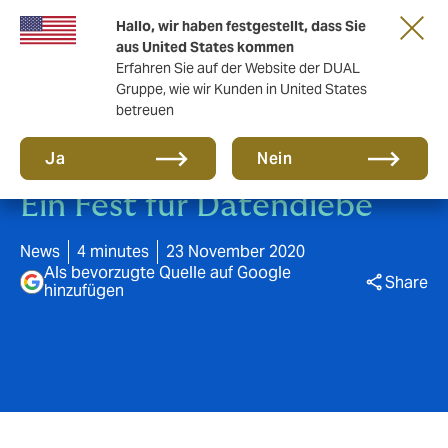
Eine neue Marke für eine neue Ära. Erfahren
Hallo, wir haben festgestellt, dass Sie
Sie mehr
aus United States kommen
Erfahren Sie auf der Website der DUAL
Gruppe, wie wir Kunden in United States
betreuen
Ja
Nein
Ein Fest für Datendiebe
News
4 minutes
23 November 2020
Als bevorzugte Quelle auf Google
Share
hinzufügen