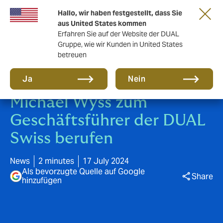
Eine neue Marke für eine neue Ära. Erfahren
Hallo, wir haben festgestellt, dass Sie
Sie mehr
aus United States kommen
Erfahren Sie auf der Website der DUAL
Gruppe, wie wir Kunden in United States
betreuen
Ja
Nein
Michael Wyss zum
Geschäftsführer der DUAL
Swiss berufen
News
2 minutes
17 July 2024
Als bevorzugte Quelle auf Google
Share
hinzufügen