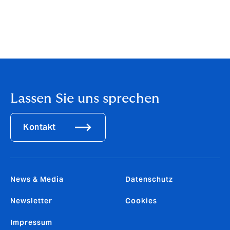
schützen
Selbstverständlich sollten auf Ihrem Gerät Anti
Malware Lösungen installiert sein.
Denken Sie auch
daran, diese regelmäßig zu aktualisieren.
Lassen Sie uns sprechen
Kontakt
News & Media
Datenschutz
Newsletter
Cookies
Impressum