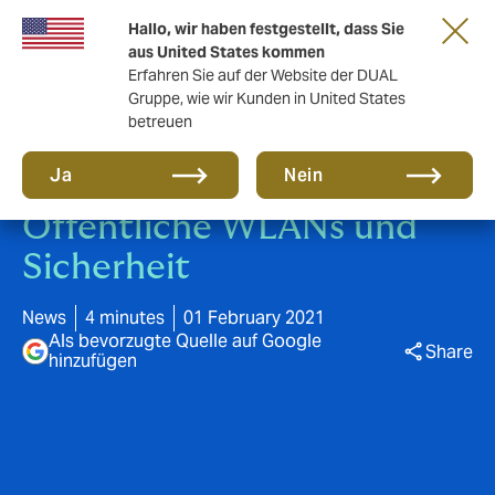
Eine neue Marke für eine neue Ära. Erfahren
Hallo, wir haben festgestellt, dass Sie
Sie mehr
aus United States kommen
Erfahren Sie auf der Website der DUAL
Gruppe, wie wir Kunden in United States
betreuen
Ja
Nein
Öffentliche WLANs und
Sicherheit
News
4 minutes
01 February 2021
Als bevorzugte Quelle auf Google
Share
hinzufügen