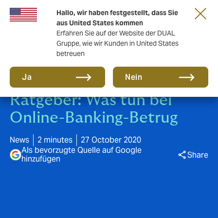
Eine neue Marke für eine neue Ära. Erfahren
Hallo, wir haben festgestellt, dass Sie
Sie mehr
aus United States kommen
Erfahren Sie auf der Website der DUAL
Gruppe, wie wir Kunden in United States
betreuen
Ja
Nein
Ratgeber: Was tun bei
Online-Banking-Betrug
News
2 minutes
27 October 2020
Als bevorzugte Quelle auf Google
Share
hinzufügen