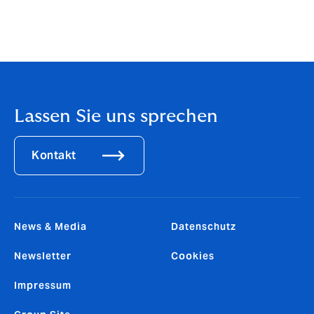
Gründen des Datenschutzes: Ein zentraler Login
bedeutet auch, dass Hacker bei einem Datenleck dort
ein sonders leichtes Spiel haben und auf mehrere
Nutzerkonten gleichzeitig Zugriff erlangen.
Lassen Sie uns sprechen
Kontakt
News & Media
Datenschutz
Newsletter
Cookies
Impressum