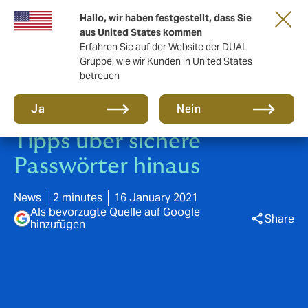
Eine neue Marke für eine neue Ära. Erfahren
Hallo, wir haben festgestellt, dass Sie
Sie mehr
aus United States kommen
Erfahren Sie auf der Website der DUAL
Gruppe, wie wir Kunden in United States
betreuen
Ja
Nein
Tipps über sichere
Passwörter hinaus
News
2 minutes
16 January 2021
Als bevorzugte Quelle auf Google
Share
hinzufügen