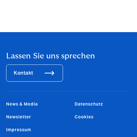
auf
die aktuellen Warnungen der Verbraucherzentrale
.
Haben Sie den Verdacht, dass Sie eine Phishingmail
erhalten haben, melden Sie diese im Idealfall bei Ihrer
Bank.
Lassen Sie uns sprechen
Kontakt
News & Media
Datenschutz
Newsletter
Cookies
Impressum