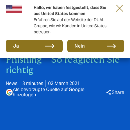
Eine neue Marke für eine neue Ära. Erfahren
Hallo, wir haben festgestellt, dass Sie
Sie mehr
aus United States kommen
Erfahren Sie auf der Website der DUAL
Gruppe, wie wir Kunden in United States
betreuen
Ja
Nein
Phishing – So reagieren Sie
richtig
News
3 minutes
02 March 2021
Als bevorzugte Quelle auf Google
Share
hinzufügen