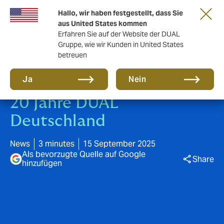
Gemeinsam in die nächste Runde. Renew
Hallo, wir haben festgestellt, dass Sie
with us
aus United States kommen
Erfahren Sie auf der Website der DUAL
Gruppe, wie wir Kunden in United States
betreuen
Ja
Nein
20 Jahre DUAL
Deutschland
News
3 minutes
15 September 2025
Als bevorzugte Quelle auf Google
Share
hinzufügen