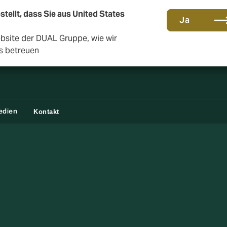
stellt, dass Sie aus United States
Gemeinsam in die nächste Runde. Renew with us
Ja
ebsite der DUAL Gruppe, wie wir
s betreuen
edien
Kontakt