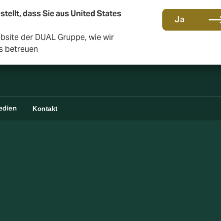
stellt, dass Sie aus United States
Gemeinsam in die nächste Runde. Renew with us
Ja
ebsite der DUAL Gruppe, wie wir
s betreuen
edien
Kontakt