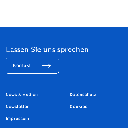
Kunden gerecht zu werden. Durch die Anbindung an
den europäischen Hub sind wir hervorragend
aufgestellt, um DUALs Wachstumsstrategie
voranzutreiben.“
Lassen Sie uns sprechen
Kontakt
News & Medien
Datenschutz
Newsletter
Cookies
Impressum