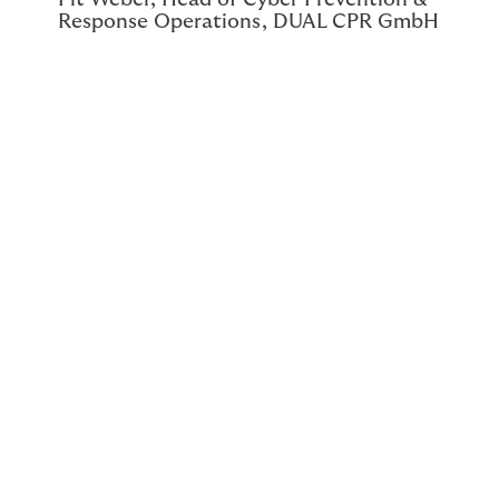
Response Operations, DUAL CPR GmbH
NIS2: Cybersicherheit wird
Chefsache
Mit der NIS2-Richtlinie rückt Cybersicherheit klar auf
die
Managementebene
. Unternehmen sind gefordert,
IT-Sicherheit
strategisch
zu verankern und als
unternehmerisches Risiko
aktiv zu steuern.
Wichtige
Anforderungen
sind unter anderem: