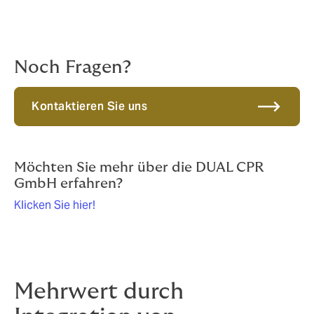
Durch die Kombination aus technologischen,
organisatorischen und strategischen Maßnahmen
entsteht ein
nachhaltiges Sicherheitskonzept
.
Noch Fragen?
Kontaktieren Sie uns
Möchten Sie mehr über die DUAL CPR
GmbH erfahren?
Klicken Sie hier!
Mehrwert durch