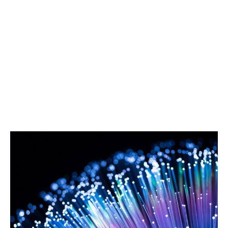
Cyberversicherung ist heute weit mehr als ein
finanzielles Auffangnetz.
In Kombination mit Prävention, klaren
Verantwortlichkeiten und schneller Reaktion wird sie zu
einem zentralen Baustein
nachhaltiger
Unternehmensresilienz
.
Das Ergebnis:
mehr Sicherheit, mehr Stabilität und
mehr Zukunftsfähigkeit
.