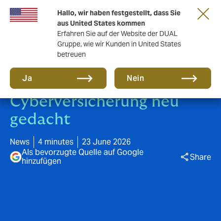
Gemeinsam in die nächste Runde. Renew
Hallo, wir haben festgestellt, dass Sie
with us
aus United States kommen
Erfahren Sie auf der Website der DUAL
Gruppe, wie wir Kunden in United States
betreuen
Ja
Nein
Cyberversicherung neu
gedacht
News
4 minutes
23 June 2026
Als bevorzugte Quelle auf Google
Share
hinzufügen