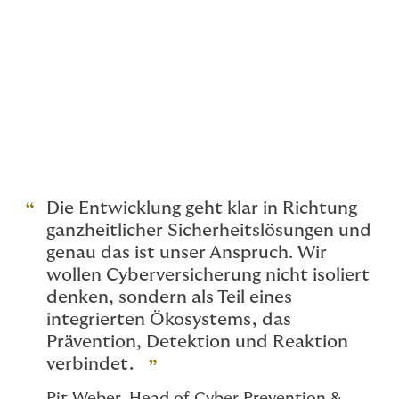
greifen zunehmend ineinander
, um:
Restrisiken wirksam zu minimieren
finanzielle Stabilität im Schadenfall
sicherzustellen
Reaktionszeiten deutlich zu verkürzen
Cyberversicherung wird so zum Baustein eines
umfassenden
Resilienz-Modells
.
Die Entwicklung geht klar in Richtung
ganzheitlicher Sicherheitslösungen und
genau das ist unser Anspruch. Wir
wollen Cyberversicherung nicht isoliert
denken, sondern als Teil eines
integrierten Ökosystems, das
Prävention, Detektion und Reaktion
verbindet.
Pit Weber, Head of Cyber Prevention &