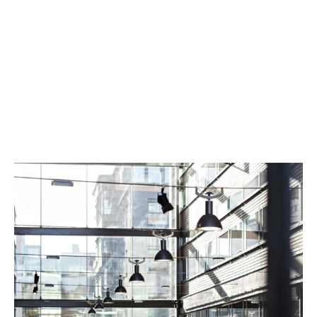
klare
Verantwortlichkeiten
auf
Führungsebene
strukturierte
Sicherheitsprozesse
nachweisbare
Schutzmaßnahmen
Cyberversicherung kann hierbei eine wichtige
unterstützende Rolle spielen – nicht als verpflichtender
Bestandteil der Compliance, sondern als
Anreiz
für
nachweislich hohe Sicherheitsstandards.