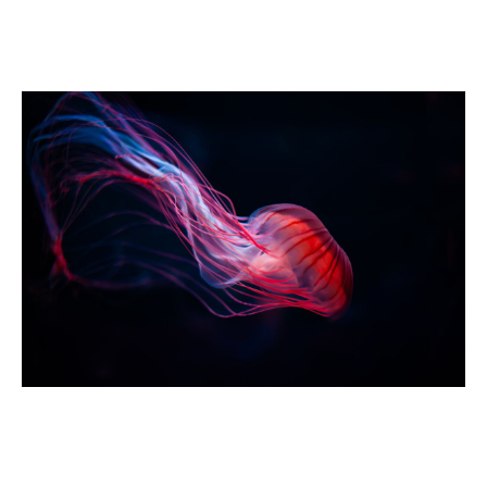
Cyberversicherungen nachhaltig. Cyberversicherung
wird damit zunehmend zu einem
strategischen
Instrument
und geht weit über die reine
Risikoabsicherung hinaus.