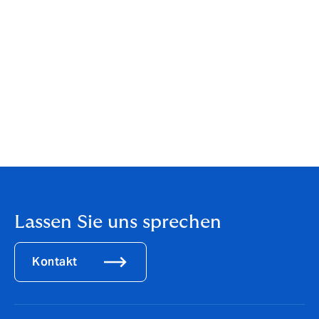
Auch als Inhouse‑Format
möglich
Unter bestimmten Voraussetzungen bieten wir unsere
Webinare auch als Inhouse‑Maßnahme an. Dabei
passen wir die Themen gerne individuell an die
Bedürfnisse Ihres Unternehmens an.
Wenden Sie sich hierzu gern an
Mirko Noje-Knollmann
.
Lassen Sie uns sprechen
Kontakt