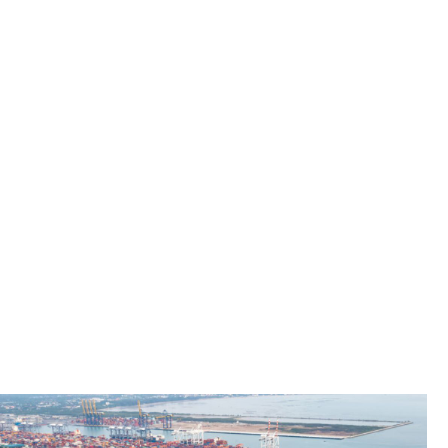
u
ärft und
n
laggebend,