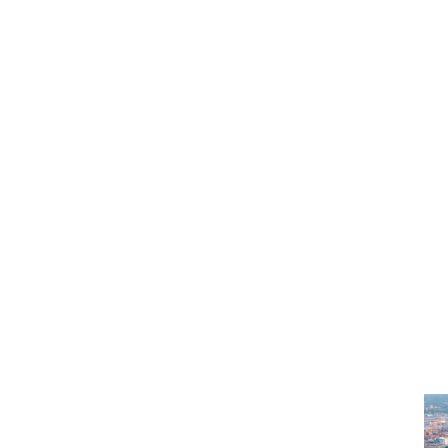
chen Kapazitätsaufba
eigt aktuell eine
ungewöhnliche Dynamik
.
hnungskapazitäten zur Verfügung, was den Wettbewerb versch
ehen sich einige Versicherer im Inland
gezielt aus bestimmte
denden
Verschiebung
: Nicht mehr allein der Preis ist aussch