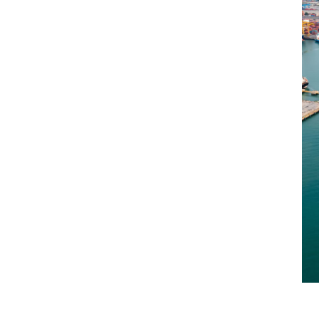
indirekter
 die Schifffahrt spürbar verändert.
gedeckt werden, zeigen sich die
ar
erden teurer
n an das Underwriting und die