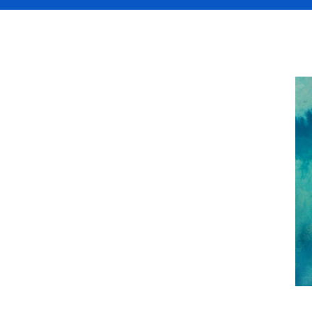
arkt neu
eränderungen
und mit ihr die
ngen, neue Technologien und steigende
n die Risikolandschaft
spürbar.
niken und stellen Makler und Kunden vor
n wir frühzeitig auf diese Entwicklungen