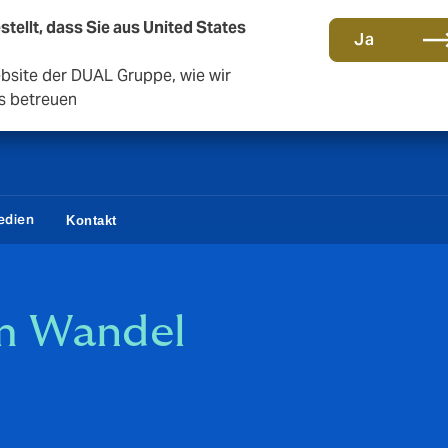
stellt, dass Sie aus United States
Gemeinsam in die nächste Runde. Renew with us
Ja
ebsite der DUAL Gruppe, wie wir
s betreuen
edien
Kontakt
im Wandel