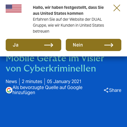
Gemeinsam in die nächste Runde. Renew
Hallo, wir haben festgestellt, dass Sie
with us
aus United States kommen
Erfahren Sie auf der Website der DUAL
Gruppe, wie wir Kunden in United States
betreuen
Ja
Nein
Mobile Geräte im Visier
von Cyberkriminellen
News
2 minutes
05 January 2021
Als bevorzugte Quelle auf Google
Share
hinzufügen