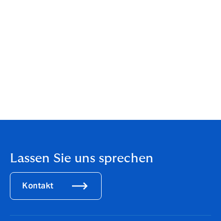
ähnliche oder gleiche Zeichenkombinationen auch bei
anderen Accounts verwenden.
Schlussendlich bieten auch die Vielzahl und
Unüberschaubarkeit der mobilen Applikationen ein
Schlupfloch für Hacker. So können manipulierte Apps
nicht nur ohne das Wissen ihres Nutzers teure
Premium-SMS versenden, sondern auch Passwörter
und Bewegungsprofile ausspionieren oder regelmäßig
Werbebanner auf dem Display erscheinen lassen.
Lassen Sie uns sprechen
Kontakt