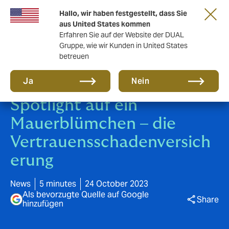
Gemeinsam in die nächste Runde. Renew
Hallo, wir haben festgestellt, dass Sie
with us
aus United States kommen
Erfahren Sie auf der Website der DUAL
Gruppe, wie wir Kunden in United States
betreuen
Ja
Nein
Spotlight auf ein
Mauerblümchen – die
Vertrauensschadenversich
erung
News
5 minutes
24 October 2023
Als bevorzugte Quelle auf Google
Share
hinzufügen