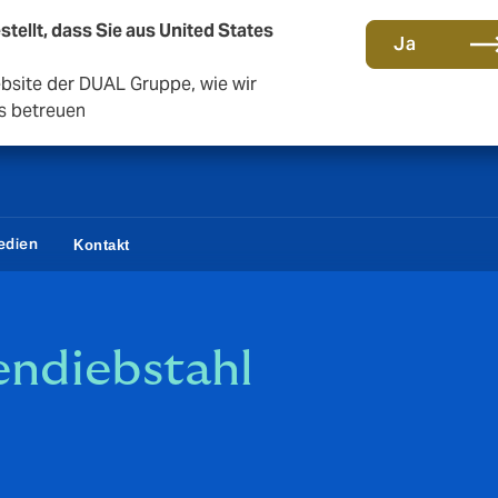
stellt, dass Sie aus United States
Gemeinsam in die nächste Runde. Renew with us
Ja
ebsite der DUAL Gruppe, wie wir
s betreuen
edien
Kontakt
endiebstahl