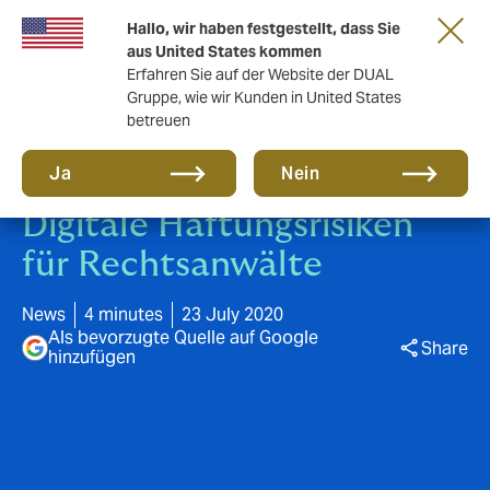
Gemeinsam in die nächste Runde. Renew
Hallo, wir haben festgestellt, dass Sie
with us
aus United States kommen
Erfahren Sie auf der Website der DUAL
Gruppe, wie wir Kunden in United States
betreuen
Ja
Nein
Digitale Haftungsrisiken
für Rechtsanwälte
News
4 minutes
23 July 2020
Als bevorzugte Quelle auf Google
Share
hinzufügen