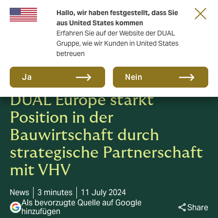
Gemeinsam in die nächste Runde. Renew
Hallo, wir haben festgestellt, dass Sie
with us
aus United States kommen
Erfahren Sie auf der Website der DUAL
Gruppe, wie wir Kunden in United States
betreuen
Ja
Nein
DUAL Europe stärkt
Position in der
Bauwirtschaft durch
strategische Partnerschaft
mit VHV
News
3 minutes
11 July 2024
Als bevorzugte Quelle auf Google
Share
hinzufügen