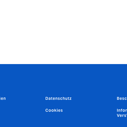
Und: Prüfen Sie wenn möglich die Zugriffsrechte der Applikatio
erden, die auffällig viel Rechenzeit in Anspruch nehmen, sol
t benötigt werden, immer deaktiviert sein. Lassen Sie gegen
etzwerken die nötige Skepsis walten. Können Sie das Netzwe
ich beispielsweise an Flughafen oder Bahnhof sicherheitsha
 wirklich zu dieser Einrichtung gehört.
ien
Datenschutz
Besc
Cookies
Info
Ver