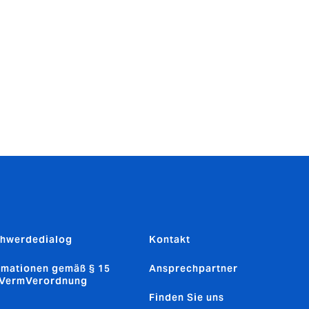
n. Sollten
lte Sie das
über
rk wirklich
lber am
hwerdedialog
Kontakt
rmationen gemäß § 15
Ansprechpartner
sVermVerordnung
Finden Sie uns