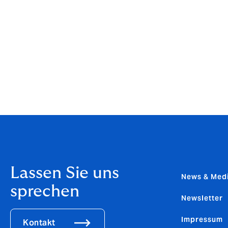
sollten auf ihren Geräten installiert sein. 
Ihnen beim Akkuverbrauch Apps angezeigt w
auch misstrauisch stimmen.
WLAN und Bluetooth sollten, wenn sie nich
öffentlichen Hotspots und ungesicherten N
zu 100 Prozent zuordnen? Erkundigen Sie s
Infopoint, ob ein bestimmtes Netzwerk auch
Lassen Sie uns
News & Med
sprechen
Newsletter
Impressum
Kontakt