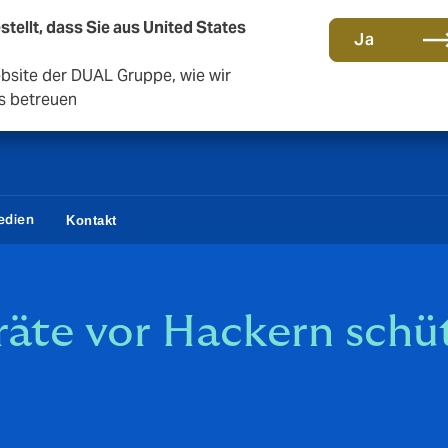
stellt, dass Sie aus United States
Gemeinsam in die nächste Runde. Renew with us
Ja
ebsite der DUAL Gruppe, wie wir
s betreuen
edien
Kontakt
räte vor Hackern schü