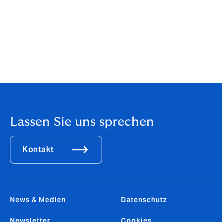
Kontakt zur Presse
Unternehmenskommunikation der Howden-Gruppe
Sam Horril
+44 (0)7706 352 108
samuel.horril@howdengrp.com
pressenquiries@howdengrp.com
Lassen Sie uns sprechen
Kontakt
News & Medien
Datenschutz
Newsletter
Cookies