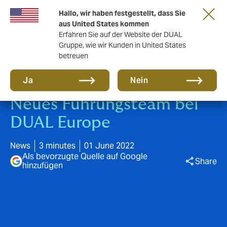
Gemeinsam in die nächste Runde. Renew
Hallo, wir haben festgestellt, dass Sie
with us
aus United States kommen
Erfahren Sie auf der Website der DUAL
Gruppe, wie wir Kunden in United States
betreuen
Ja
Nein
Neues Führungsteam bei
DUAL Europe
News
3 minutes
01 June 2022
Als bevorzugte Quelle auf Google
Share
hinzufügen