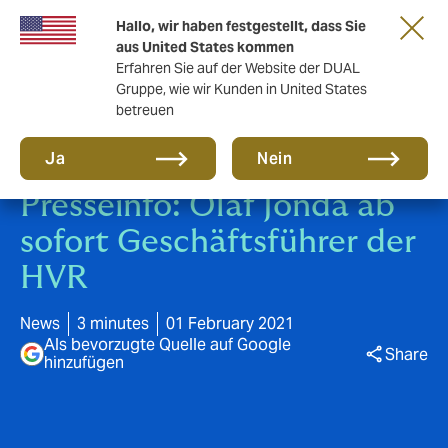
Gemeinsam in die nächste Runde. Renew
Hallo, wir haben festgestellt, dass Sie
with us
aus United States kommen
Erfahren Sie auf der Website der DUAL
Gruppe, wie wir Kunden in United States
betreuen
Ja
Nein
Presseinfo: Olaf Jonda ab
sofort Geschäftsführer der
HVR
News
3 minutes
01 February 2021
Als bevorzugte Quelle auf Google
Share
hinzufügen