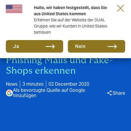
Gemeinsam in die nächste Runde. Renew
Hallo, wir haben festgestellt, dass Sie
with us
aus United States kommen
Erfahren Sie auf der Website der DUAL
Gruppe, wie wir Kunden in United States
betreuen
Ja
Nein
Phishing Mails und Fake-
Shops erkennen
News
3 minutes
02 December 2020
Als bevorzugte Quelle auf Google
Share
hinzufügen