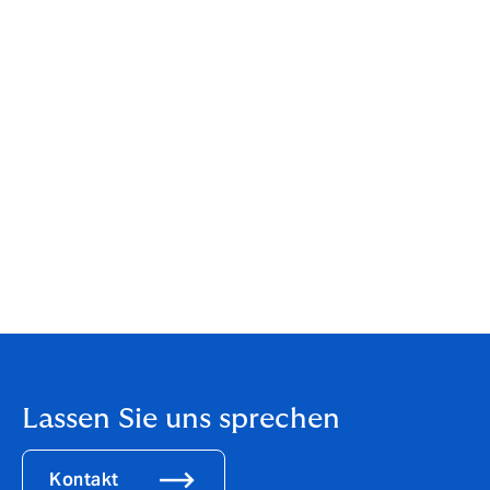
verpflichtend. Fehlt diese Aufklärung sollten Sie in den
Webshop nichts kaufen.
10. Bewertungsplattformen
Last but not least: Was sagen andere User über den
Shop? Bewertungsplattformen, Google-Rezensionen,
Social Media oder FAQ-Portale können hier Auskunft
geben. Wie haben andere Bestell- und
Zahlungsabwicklung erlebt? Weil Bewertungen
allerdings auch gerne gefakt werden, sollten Sie sich
beim Lesen der Rezensionen immer fragen, ob die
Erfahrungen für Sie authentisch klingen.
Lassen Sie uns sprechen
Kontakt