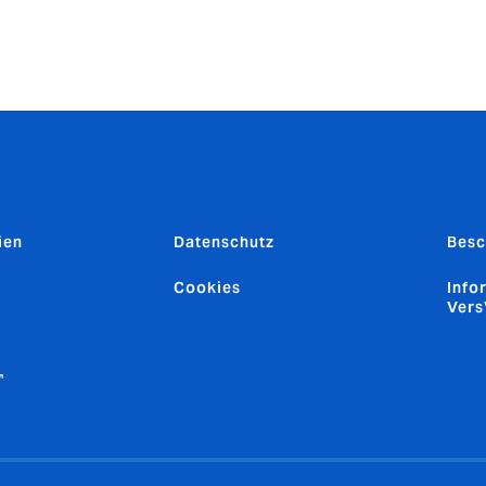
n Ihr Dienstleister Sie dazu auffordert, große Datenlecks
erät Schadsoftware gefunden wurde.
ien
Datenschutz
Besc
Cookies
Info
Ver
↗