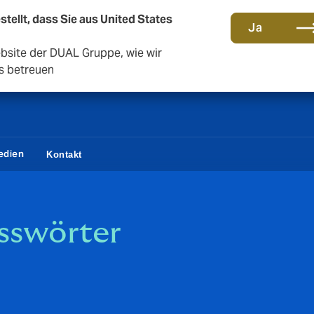
stellt, dass Sie aus United States
Gemeinsam in die nächste Runde. Renew with us
Ja
ebsite der DUAL Gruppe, wie wir
s betreuen
edien
Kontakt
asswörter