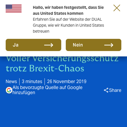
Gemeinsam in die nächste Runde. Renew
Hallo, wir haben festgestellt, dass Sie
with us
aus United States kommen
Erfahren Sie auf der Website der DUAL
Gruppe, wie wir Kunden in United States
betreuen
Ja
Nein
Voller Versicherungsschutz
trotz Brexit-Chaos
News
3 minutes
26 November 2019
Als bevorzugte Quelle auf Google
Share
hinzufügen