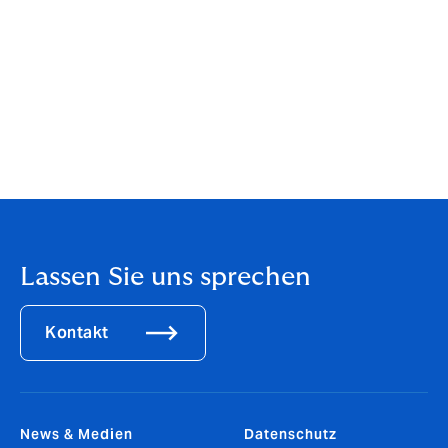
zukünftige Leistungen aus Versicherungsfällen auf
Bestandsverträgen. DUAL Deutschland kann also
weiterhin gewohnten Service und Deckungsumfang
bieten. Für die Versicherten ändert sich durch die
Übertragung der Verträge auf die brexitsicheren
Gesellschaften nichts. Die gesamte Vertrags- und
Schadenbearbeitung wird wie bisher vom Team der
DUAL durchgeführt.
Lassen Sie uns sprechen
Kontakt
News & Medien
Datenschutz