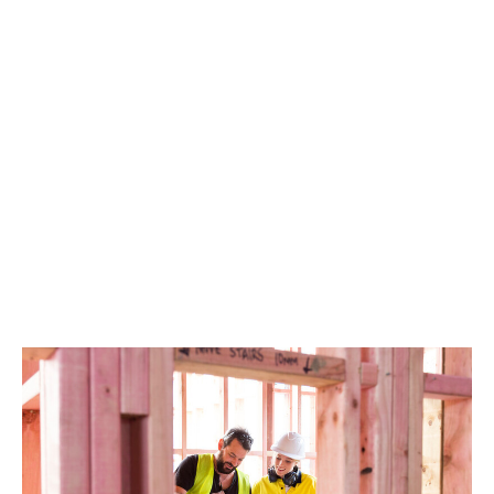
Les risques liés aux dommages opérationnels sont pris
en charge par nos polices standard en ingénierie telles
que :
Risques terminés de génie civil (RTGC)
Bris de machine (BM)
Assurance machines tous risques (AMTR)
Tous risques industriels (TRI)
Assurance équipements électroniques (AEE)
Pertes d’exploitation (PE)
Assurance des vices inhérents (AVI)