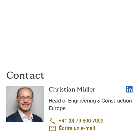
inondations
Protection incendie / protection du site /
sécurité
Accès au site / responsabilité civile vis-à-vis
du voisinage
Informations de souscription appropriées
permettant de clarifier l’exposition au risque
Contact
Linke
Christian Müller
Head of Engineering & Construction
Europe
+41 (0) 79 800 7002
Écrire un e-mail