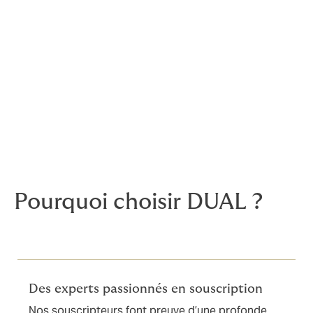
Nos services de souscription et de traitement des
sinistres compétents nous permettent une prise de
décision rapide ainsi que la formation de partenariats
commerciaux décisifs.
Notre engagement consiste à concevoir la meilleure
solution d’assurance pour vos risques spécifiques.
Notre ambition est d’être la meilleure entreprise de
souscription dans les secteurs de l’ingénierie et de la
construction à l’échelle mondiale.
Pourquoi choisir DUAL ?
Des experts passionnés en souscription
Nos souscripteurs font preuve d’une profonde