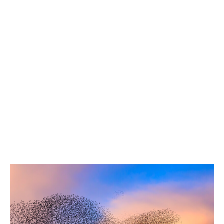
sociaux et de gouvernance
(ESG)
Nous jouons un rôle de premier plan et nous
engageons à aligner notre souscription sur les
objectifs de l’
Accord
de Paris en vue d’un portefeuille
net zéro
. DUAL accompagne ses clients dans leur
transition vers la neutralité carbone. Notre portefeuille
en ingénierie comprend des partenaires ESG
disposant des plans les plus ambitieux et crédibles
pour atteindre les objectifs de l’Accord de Paris. Nos
clients incluent des entreprises de projets,
d’infrastructures, de production, de distribution
d’énergie et de fabrication.