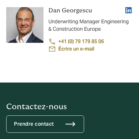
Linke
Dan Georgescu
Underwriting Manager Engineering
& Construction Europe
+41 (0) 79 179 85 06
Écrire un e-mail
Contactez-nous
Prendre contact