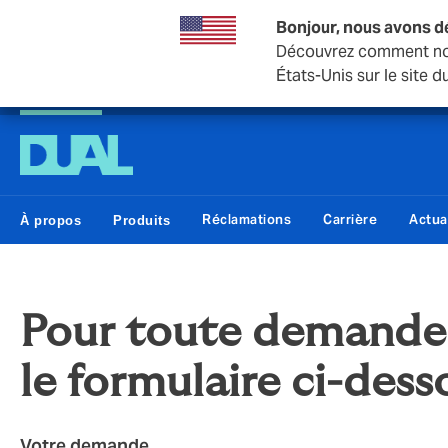
Bonjour, nous avons d
Découvrez comment nou
États-Unis sur le site
DUAL Swiss
Réclamations
Carrière
Actua
À propos
Produits
Pour toute demande g
le formulaire ci-des
Votre demande