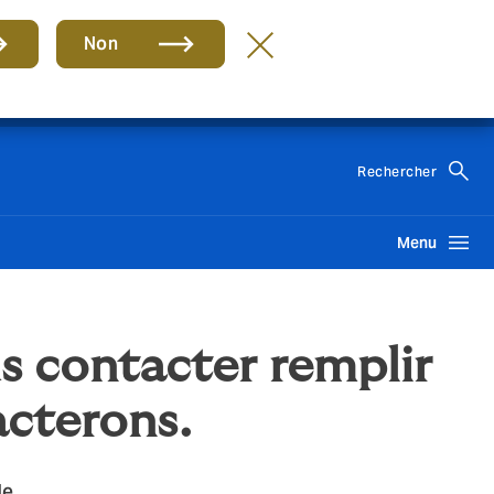
s
Non
FR
Rechercher
Menu
s contacter remplir
acterons.
le