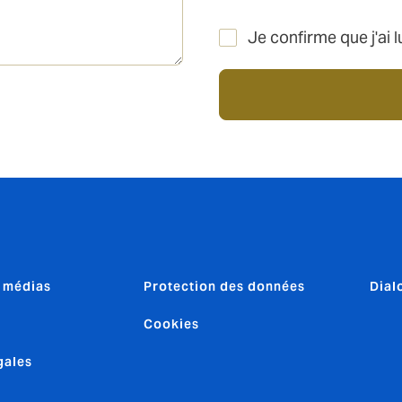
Je confirme que j'ai l
& médias
Protection des données
Dial
Cookies
gales