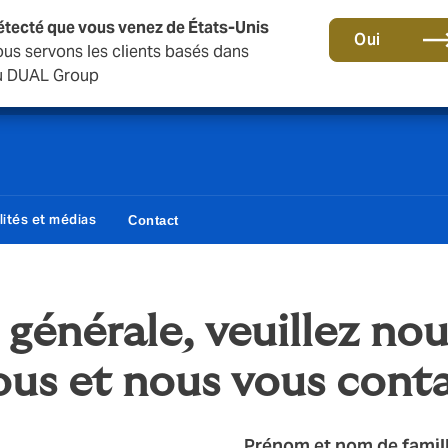
étecté que vous venez de États-Unis
Une nouvelle marque pour une nouvelle ère. En savoir plu
Oui
s servons les clients basés dans
 du DUAL Group
lités et médias
Contact
énérale, veuillez nou
sous et nous vous cont
Prénom et nom de famil