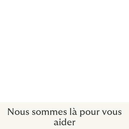
Si vous découvrez dans votre entreprise que vous êtes
victime d'une cyberattaque, vous pourrez recevoir un
« premier conseil » 24 heures sur 24, 365 jours par an
en appelant notre hotline. Une action rapide permet
souvent d'éviter ou d'atténuer les préjudices. Si un
problème ne peut pas déjà être résolu de cette
manière, vous recevrez un rappel dans l’heure qui suit
pour convenir de la marche à suivre.
Pour la suite de la procédure, une excellente équipe
d’analystes informatiques est à votre disposition.
Celle-ci identifie la cause du sinistre, prend les
mesures nécessaires et s'attache à combler la faille de
sécurité.
Nous sommes là pour vous
aider