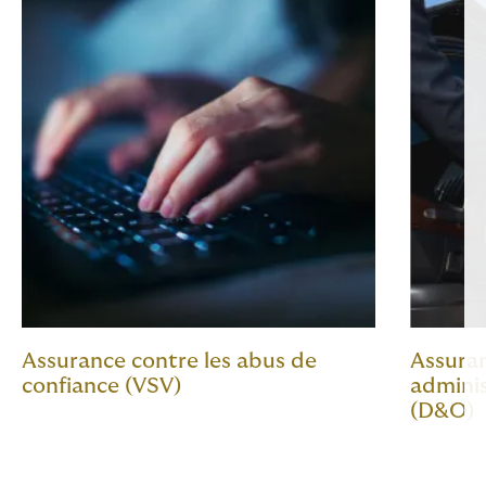
Assurance contre les abus de
Assuran
confiance (VSV)
adminis
(D&O)