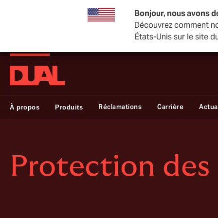
Bonjour, nous avons d
Découvrez comment nou
États-Unis sur le site
DUAL Swiss
Réclamations
Carrière
Actua
À propos
Produits
Protection des