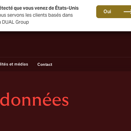
étecté que vous venez de États-Unis
Une nouvelle marque pour une nouvelle ère. En savoir plu
Oui
s servons les clients basés dans
 du DUAL Group
lités et médias
Contact
 données