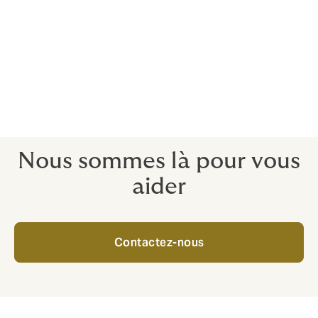
Avantages concurrentiels et liberté de
négociation
Optimisation des offres M&A
Les risques de la transaction sont assurés
Les obstacles aux transactions peuvent être
supprimés
Nous sommes là pour vous
aider
Contactez-nous