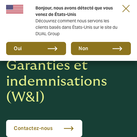
Une nouvelle marque pour une nouvelle ère.
Bonjour, nous avons détecté que vous
En savoir plus
venez de États-Unis
Découvrez comment nous servons les
clients basés dans États-Unis sur le site du
DUAL Group
Oui
Non
Garanties et
indemnisations
(W&I)
Contactez-nous