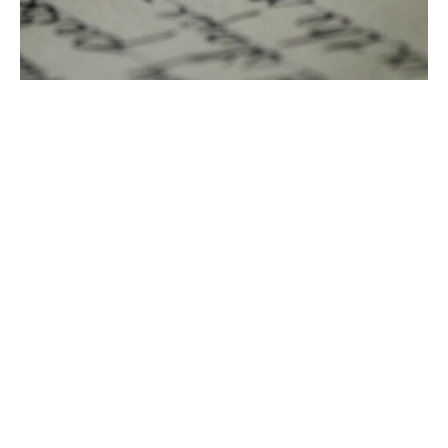
Assurance garantie et
indemnisation
Une assurance W&I (garanties et indemnisations) est
considérée comme l’assurance transactionnelle la plus
importante. En effet, dans les transactions de fusion-
acquisition, elle couvre des risques inconnus qui
peuvent constituer un désavantage financier pour
l’acheteur et le vendeur.