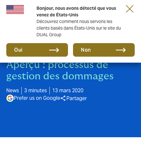
Une nouvelle marque pour une nouvelle ère.
Bonjour, nous avons détecté que vous
En savoir plus
venez de États-Unis
Découvrez comment nous servons les
clients basés dans États-Unis sur le site du
DUAL Group
Oui
Non
Aperçu : processus de
gestion des dommages
News
3 minutes
13 mars 2020
Prefer us on Google
Partager