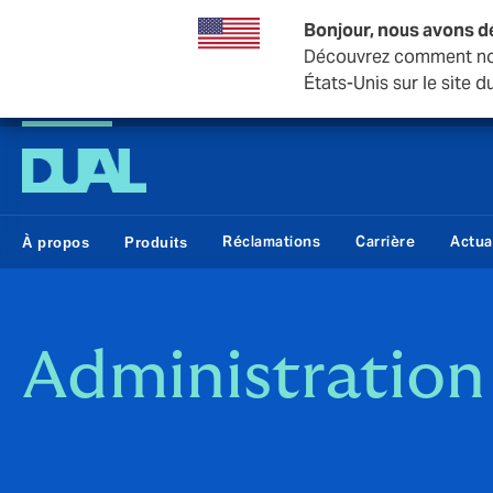
Bonjour, nous avons d
Découvrez comment nou
États-Unis sur le site
DUAL Swiss
Réclamations
Carrière
Actua
À propos
Produits
Administration