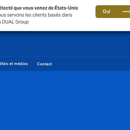
étecté que vous venez de États-Unis
Une nouvelle marque pour une nouvelle ère. En savoir plu
Oui
s servons les clients basés dans
 du DUAL Group
lités et médias
Contact