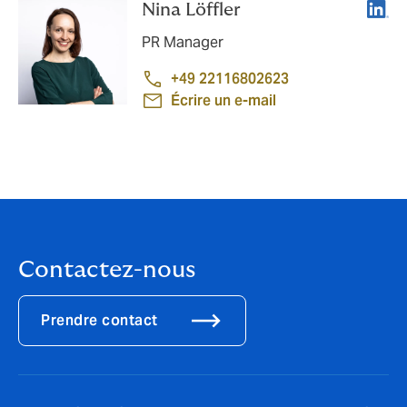
Linke
Nina Löffler
PR Manager
+49 22116802623
Écrire un e-mail
Contactez-nous
Prendre contact