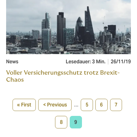
News
Lesedauer: 3 Min.
26/11/19
Voller Versicherungsschutz trotz Brexit-
Chaos
Pagination
« First
< Previous
…
5
6
7
First
Previous
Page
Page
Page
page
page
8
9
Page
Current
page