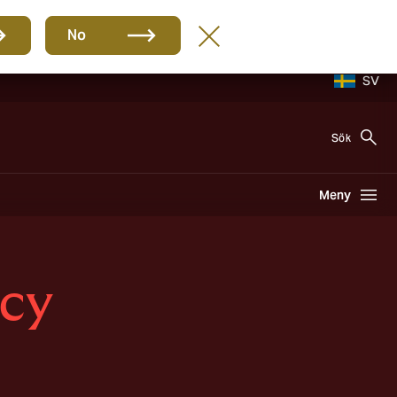
No
SV
Sök
Meny
icy