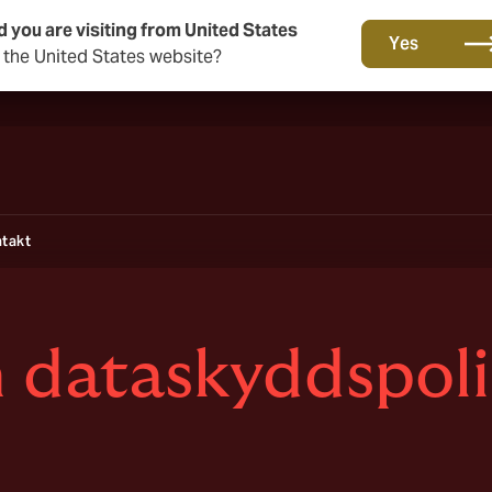
d you are visiting from United States
Ett nytt varumärke för en ny era. Lär dig mer om…
Yes
o the United States website?
takt
h dataskyddspol